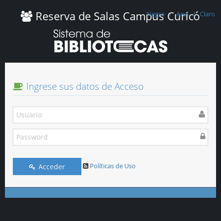
Reserva de Salas Campus Curicó
Negro
/
Azul
/
Claro
Ingrese sus datos de Acceso
Políticas de Uso
Acceder